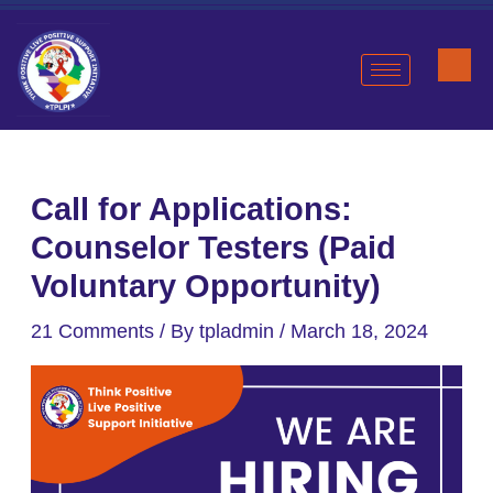
Skip
Post
to
navigation
content
Call for Applications:
Counselor Testers (Paid
Voluntary Opportunity)
21 Comments
/ By
tpladmin
/
March 18, 2024